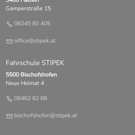
Gamperstraße 15
06245 80 405
ff
c
st
p
k
t
Fahrschule STIPEK
5500 Bischofshofen
Neue Heimat 4
06462 82 88
b
sch
fsh
f
n
st
p
k
t