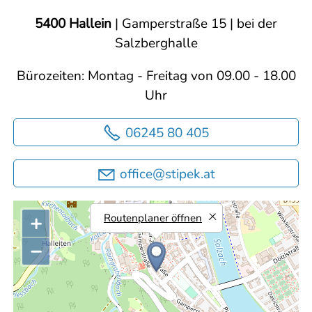
5400 Hallein
| Gamperstraße 15 | bei der
Salzberghalle
Bürozeiten: Montag - Freitag von 09.00 - 18.00
Uhr
06245 80 405
ff
c
st
p
k
t
+
Routenplaner öffnen
−