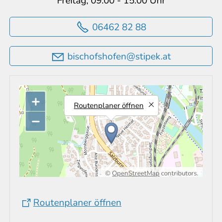
Freitag, 09.00 - 15.00 Uhr
06462 82 88
b
sch
fsh
f
n
st
p
k
t
+
Routenplaner öffnen
−
©
OpenStreetMap
contributors.
Routenplaner öffnen