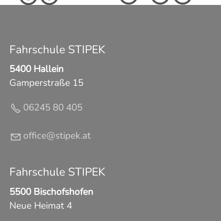
Fahrschule STIPEK
5400 Hallein
Gamperstraße 15
06245 80 405
ff
c
st
p
k
t
Fahrschule STIPEK
5500 Bischofshofen
Neue Heimat 4